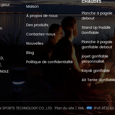
CHAUDES
s pour
Maison
Planche à pagaie
À propos de nous
debout
Des produits
Stand Up Paddle
om
Gonflable
Contactez-nous
Planche à pagaie
Nouvelles
gonflable debout
Blog
jouet gonflable
AD,
personnalisé
Politique de confidentialité
,
Kayak gonflable
ANGLE
Air Tente Gonflabl
 SPORTS TECHNOLOGY CO., LTD.
Plan du site
|
XML
IPv6 RÉSEAU