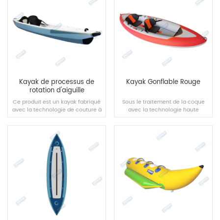
LIRE LA SUITE
LIRE LA SUITE
Kayak de processus de
Kayak Gonflable Rouge
rotation d'aiguille
Ce produit est un kayak fabriqué
Sous le traitement de la coque
avec la technologie de couture à
avec la technologie haute
l'aiguille, développé et conçu par
température et haute fréquence,
les concepteurs de l'équipe
la coque est assemblée avec la
Onesun en utilisant l'une des
technologie d'épissage pour
techniques les plus avancées
former une coque complète.
pour fabriquer des kayaks
gonflables - la technologie de
LIRE LA SUITE
LIRE LA SUITE
couture à l'aiguille.