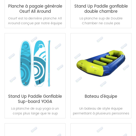
Planche à pagaie générale
Stand Up Paddle gonflable
Osurf All Around
double chambre
Osurf est la dernière planche All
La planche sup de Double
Around conçue par notre équipe
Chamber ne coule pas
en 2022.
immédiatement lorsque des
fuites d'air se produisent dans
des scénarios d'expérience réels,
et aucun airbag endommagé ne
peut maintenir la suspension.
LIRE LA SUITE
LIRE LA SUITE
Stand Up Paddle Gonflable
Bateau d'équipe
Sup-board YOGA
La planche de sup yoga a un
Un bateau de style équipe
corps plus large que le sup
permettant à plusieurs personnes
ordinaire, ce qui convient aux
de jouer ensemble, vous
amateurs de yoga intermédiaires.
apportant plus de plaisir dans les
activités nautiques en équipe.