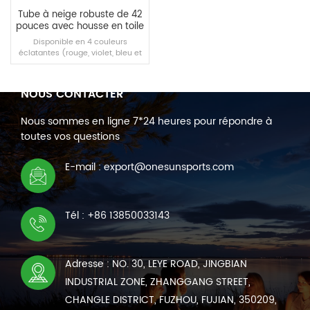
Tube à neige robuste de 42
pouces avec housse en toile
Disponible en 4 couleurs
éclatantes (rouge, violet, bleu et
rose), parfaites pour mélanger,
assortir ou choisir une couleur
préférée pour chaque membre
NOUS CONTACTER
de la famille.
Nous sommes en ligne 7*24 heures pour répondre à
LIRE LA SUITE
toutes vos questions
E-mail : export@onesunsports.com
Tél : +86 13850033143
Adresse : NO. 30, LEYE ROAD, JINGBIAN
INDUSTRIAL ZONE, ZHANGGANG STREET,
CHANGLE DISTRICT, FUZHOU, FUJIAN, 350209,