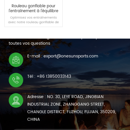
Rouleau gonflable pour
l'entraînement à l'équilibre
en gymnastique
Optimisez vos entraînements
avec notre rouleau gonflable de
NOUS CONTACTER
gymnastique de qualité
professionnelle. Fabriqué en PVC
Nous sommes en ligne 7*24 heures pour répondre à
haute densité imperméable avec
des coutures doublement
toutes vos questions
renforcées, cet équipement est
conçu pour résister à un usage
LIRE LA SUITE
quotidien intensif tout en
E-mail : export@onesunsports.com
garantissant une étanchéité
optimale.
Tél : +86 13850033143
Adresse : NO. 30, LEYE ROAD, JINGBIAN
INDUSTRIAL ZONE, ZHANGGANG STREET,
CHANGLE DISTRICT, FUZHOU, FUJIAN, 350209,
CHINA