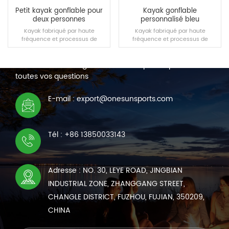
Petit kayak gonflable pour
Kayak gonflable
deux personnes
personnalisé bleu
Kayak fabriqué par haute
Kayak fabriqué par haute
fréquence et processus de
fréquence et processus de
NOUS CONTACTER
couture.
couture.
Nous sommes en ligne 7*24 heures pour répondre à
toutes vos questions
LIRE LA SUITE
LIRE LA SUITE
E-mail : export@onesunsports.com
Tél : +86 13850033143
Adresse : NO. 30, LEYE ROAD, JINGBIAN
INDUSTRIAL ZONE, ZHANGGANG STREET,
CHANGLE DISTRICT, FUZHOU, FUJIAN, 350209,
CHINA