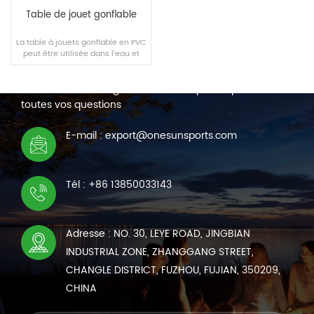
Table de jouet gonflable
La table à jouets gonflable en PVC
peut être utilisée dans l'eau et
NOUS CONTACTER
convient à diverses scènes.
Nous sommes en ligne 7*24 heures pour répondre à
toutes vos questions
LIRE LA SUITE
E-mail : export@onesunsports.com
Tél : +86 13850033143
Adresse : NO. 30, LEYE ROAD, JINGBIAN
INDUSTRIAL ZONE, ZHANGGANG STREET,
CHANGLE DISTRICT, FUZHOU, FUJIAN, 350209,
CHINA