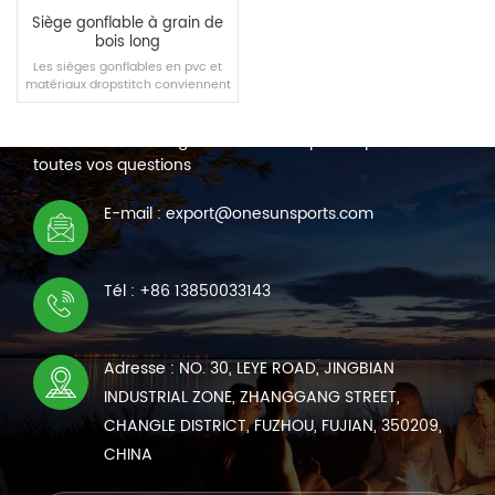
Siège gonflable à grain de
bois long
Les sièges gonflables en pvc et
matériaux dropstitch conviennent
NOUS CONTACTER
aux piscines, maisons et autres
scènes, vous apportant une
Nous sommes en ligne 7*24 heures pour répondre à
nouvelle expérience confortable.
toutes vos questions
LIRE LA SUITE
E-mail : export@onesunsports.com
Tél : +86 13850033143
Adresse : NO. 30, LEYE ROAD, JINGBIAN
INDUSTRIAL ZONE, ZHANGGANG STREET,
CHANGLE DISTRICT, FUZHOU, FUJIAN, 350209,
CHINA