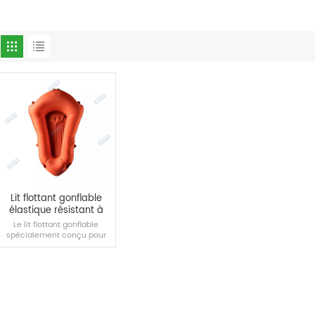
Lit flottant gonflable
élastique résistant à
l'usure
Le lit flottant gonflable
spécialement conçu pour
les vacanciers peut être
utilisé dans le lac, la piscine
et d'autres scènes. Il est
fabriqué en PVC élastique,
vous offrant la meilleure
expérience.
LIRE LA SUITE