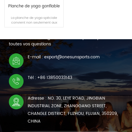
Planche de yoga gonflable
La planche de yoga spéciale
convient non seulement aux
NOUS CONTACTER
amateurs de yoga pour une
utilisation sur l'eau, mais aussi
Nous sommes en ligne 7*24 heures pour répondre à
sur le sol et offre une bonne
élasticité.
toutes vos questions
LIRE LA SUITE
E-mail : export@onesunsports.com
Tél : +86 13850033143
Adresse : NO. 30, LEYE ROAD, JINGBIAN
INDUSTRIAL ZONE, ZHANGGANG STREET,
CHANGLE DISTRICT, FUZHOU, FUJIAN, 350209,
CHINA