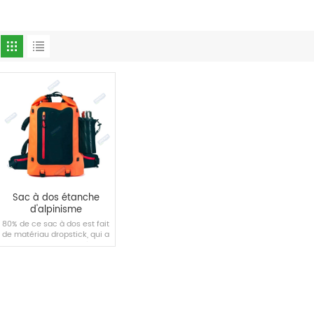
Sac à dos étanche
d'alpinisme
80% de ce sac à dos est fait
de matériau dropstick, qui a
un bon effet imperméable,
et il n'y a pas besoin de
s'inquiéter des fuites d'eau
les jours de pluie.
LIRE LA SUITE