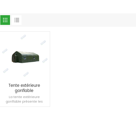
Tente extérieure
gonflable
La tente extérieure
gonflable présente les
avantages d'être facile à
transporter et à installer par
rapport à la tente
traditionnelle.
LIRE LA SUITE