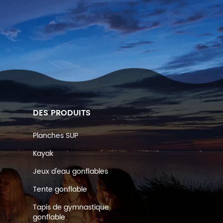
DES PRODUITS
Planches SUP
Kayak
Jeux d'eau gonflables
Tente gonflable
Tapis de gymnastique
gonflable