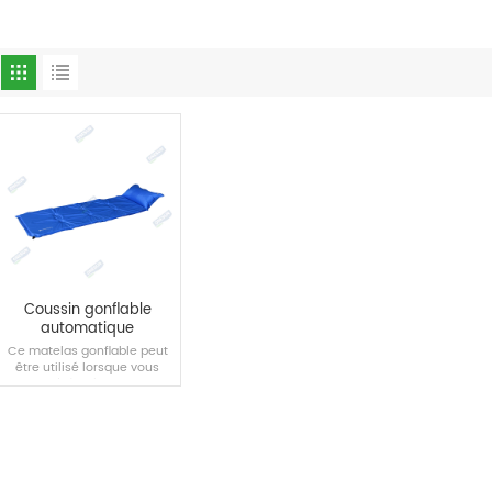
Coussin gonflable
automatique
Ce matelas gonflable peut
être utilisé lorsque vous
campez à l'extérieur ou que
vous vous reposez dans la
voiture.
LIRE LA SUITE