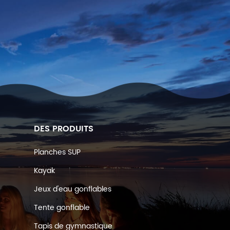
DES PRODUITS
Planches SUP
Kayak
Jeux d'eau gonflables
Tente gonflable
Tapis de gymnastique