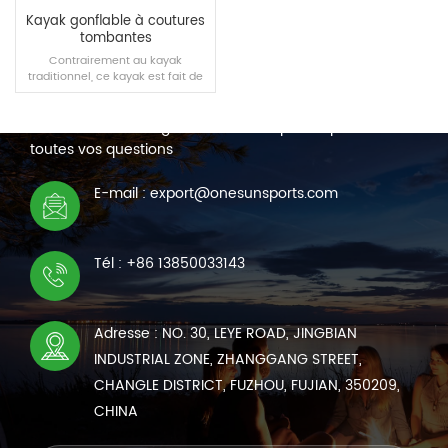
Kayak gonflable à coutures
tombantes
Contrairement au kayak
traditionnel, ce kayak est fait de
NOUS CONTACTER
dropstitch et de pvc.
Nous sommes en ligne 7*24 heures pour répondre à
toutes vos questions
LIRE LA SUITE
E-mail : export@onesunsports.com
Tél : +86 13850033143
Adresse : NO. 30, LEYE ROAD, JINGBIAN
INDUSTRIAL ZONE, ZHANGGANG STREET,
CHANGLE DISTRICT, FUZHOU, FUJIAN, 350209,
CHINA