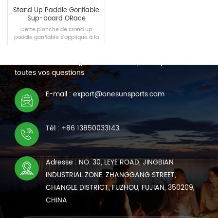
Stand Up Paddle Gonflable
Sup-board ORace
Cette planche de stand up
paddle gonflable s'applique à la
NOUS CONTACTER
compétition de course et à
l'exercice quotidien et elle est
Nous sommes en ligne 7*24 heures pour répondre à
spécialement conçue par notre
équipe pour les débutants et les
toutes vos questions
joueurs de niveau intermédiaire.
Emportez-le avec vous et
LIRE LA SUITE
commencez votre voyage.
E-mail : export@onesunsports.com
Tél : +86 13850033143
Adresse : NO. 30, LEYE ROAD, JINGBIAN
INDUSTRIAL ZONE, ZHANGGANG STREET,
CHANGLE DISTRICT, FUZHOU, FUJIAN, 350209,
CHINA