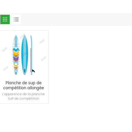
Planche de sup de
compétition allongée
Dazzle
L'apparence de la planche
SUP de compétition
traditionnelle est
principalement une
décoration de couleur
simple et pure. Sur la base
de l'apparence monotone
actuelle de la plupart des
LIRE LA SUITE
planches de SUP de