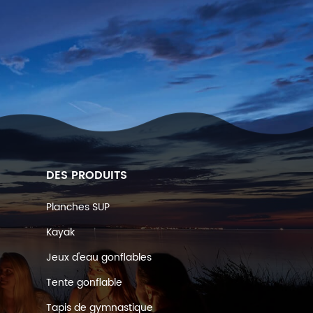
DES PRODUITS
Planches SUP
Kayak
Jeux d'eau gonflables
Tente gonflable
Tapis de gymnastique