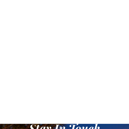
compétition, notre équipe a
fait une tentative
audacieuse pour concevoir
un motif lumineux pour
cette planche de SUP de
compétition afin de briser
son apparence
traditionnelle et d'ajouter de
l'éclat à la compétition.
Stay In Touch