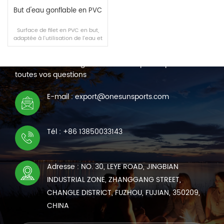
But d'eau gonflable en PVC
Surface de filet en PVC en but,
adaptée à l'utilisation de l'eau et
NOUS CONTACTER
de la terre, et facile à transporter.
Nous sommes en ligne 7*24 heures pour répondre à
toutes vos questions
LIRE LA SUITE
E-mail : export@onesunsports.com
Tél : +86 13850033143
Adresse : NO. 30, LEYE ROAD, JINGBIAN
INDUSTRIAL ZONE, ZHANGGANG STREET,
CHANGLE DISTRICT, FUZHOU, FUJIAN, 350209,
CHINA