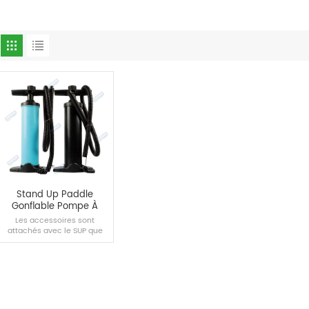
Stand Up Paddle
Gonflable Pompe À
Main Bleu
Les accessoires sont
attachés avec le SUP que
vous achetez, qui peut
également être acheté
séparément.
LIRE LA SUITE