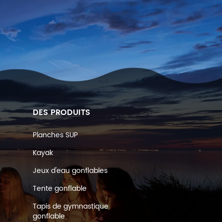
DES PRODUITS
Planches SUP
Kayak
Jeux d'eau gonflables
Tente gonflable
Tapis de gymnastique
gonflable