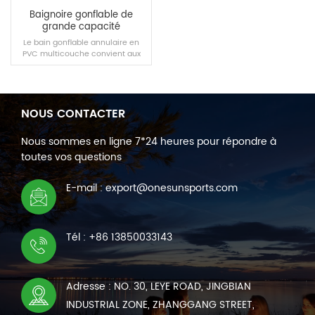
Baignoire gonflable de
grande capacité
Le bain gonflable annulaire en
PVC multicouche convient aux
scènes domestiques ou
extérieures. Il est portable et
équipé d'une pompe à main
gonflable, qui peut se gonfler
rapidement.
NOUS CONTACTER
LIRE LA SUITE
Nous sommes en ligne 7*24 heures pour répondre à
toutes vos questions
E-mail : export@onesunsports.com
Tél : +86 13850033143
Adresse : NO. 30, LEYE ROAD, JINGBIAN
INDUSTRIAL ZONE, ZHANGGANG STREET,