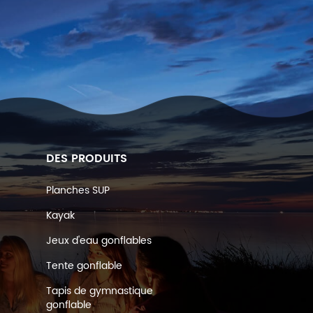
DES PRODUITS
Planches SUP
Kayak
Jeux d'eau gonflables
Tente gonflable
Tapis de gymnastique
gonflable