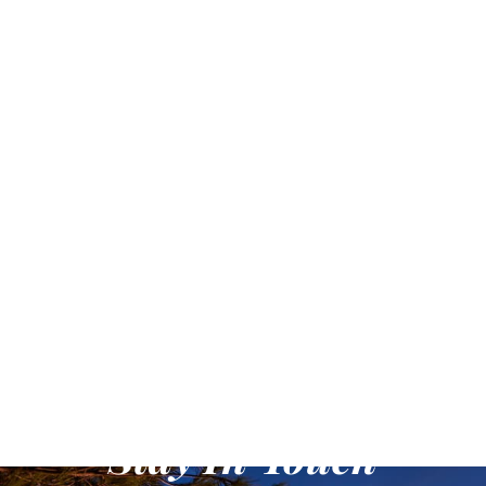
stabilité prometteuse et
d'une résilience lors de
toutes vos aventures
aquatiques. Cette fusion
dynamique de couleurs
reflète le paysage en
constante évolution que
vous explorerez. Que vous
soyez un passionné d'eau
ou un vagabond du week-
end, laissez le ONESUN
AquaBreeze Packraft
redéfinir vos expériences de
plein air. Embrassez la
fusion de la nature et de
l’innovation, surfez sur les
vagues d’excitation et
embarquez pour un voyage
où chaque trait est un coup
d’éclat.
Stay In Touch