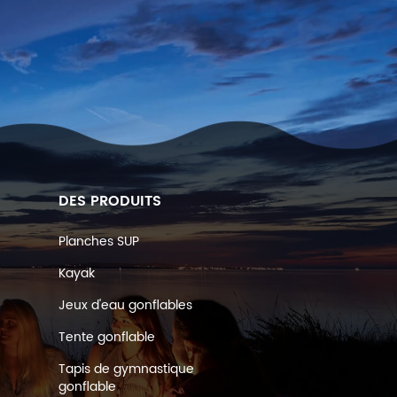
DES PRODUITS
Planches SUP
Kayak
Jeux d'eau gonflables
Tente gonflable
Tapis de gymnastique
gonflable