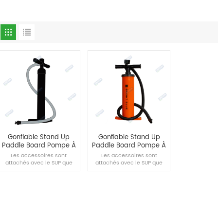
Gonflable Stand Up
Gonflable Stand Up
Paddle Board Pompe À
Paddle Board Pompe À
Main Noir
Main Noir
Les accessoires sont
Les accessoires sont
attachés avec le SUP que
attachés avec le SUP que
vous achetez, qui peut
vous achetez, qui peut
également être acheté
également être acheté
séparément.
séparément.
LIRE LA SUITE
LIRE LA SUITE