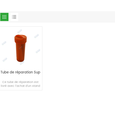
Tube de réparation Sup
Ce tube de réparation est
livré avec l'achat d'un stand
up paddle gonflable et d'un
kayak gonflable, ou il peut
être acheté séparément.
LIRE LA SUITE