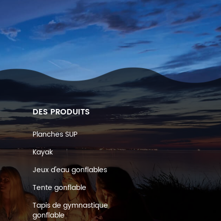
DES PRODUITS
Planches SUP
Kayak
Jeux d'eau gonflables
Tente gonflable
Tapis de gymnastique
gonflable