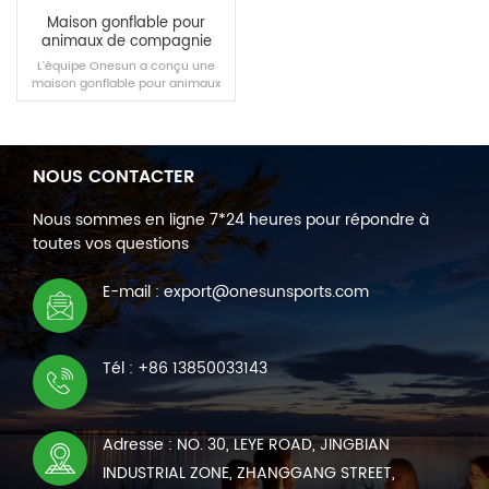
Maison gonflable pour
animaux de compagnie
L'équipe Onesun a conçu une
maison gonflable pour animaux
spécialement pour divers petits
animaux de compagnie, qui peut
être transportée à l'extérieur pour
une gestion facile des animaux.
NOUS CONTACTER
LIRE LA SUITE
Nous sommes en ligne 7*24 heures pour répondre à
toutes vos questions
E-mail : export@onesunsports.com
Tél : +86 13850033143
Adresse : NO. 30, LEYE ROAD, JINGBIAN
INDUSTRIAL ZONE, ZHANGGANG STREET,