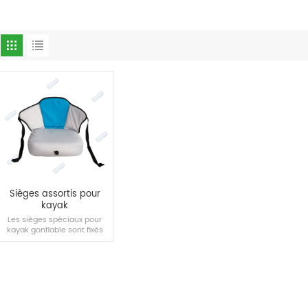
Sièges assortis pour
kayak
Les sièges spéciaux pour
kayak gonflable sont fixés
au kayak avec une
conception à boucle de
cordon, avec des coussins
gonflables au bas pour plus
de confort.
LIRE LA SUITE