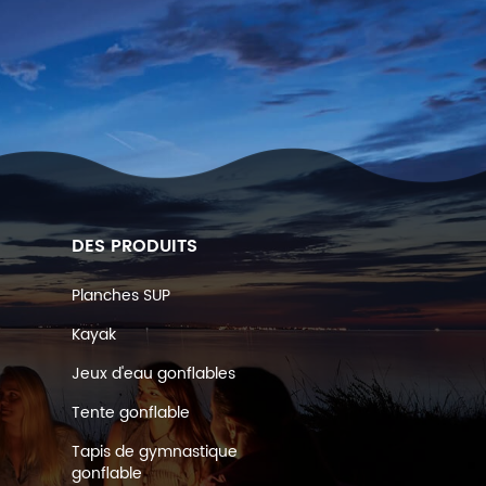
DES PRODUITS
Planches SUP
Kayak
Jeux d'eau gonflables
Tente gonflable
Tapis de gymnastique
gonflable