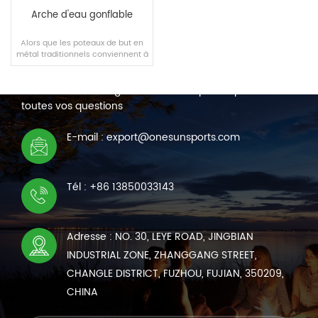
Arche d'eau gonflable
Alors que les poteaux de but en
métal traditionnels conviennent à
NOUS CONTACTER
l'utilisation du sol et ne peuvent
pas être facilement déplacés, les
Nous sommes en ligne 7*24 heures pour répondre à
poteaux de but gonflables sont
plus innovants dans leur transfert
toutes vos questions
et leur utilisation.
LIRE LA SUITE
E-mail : export@onesunsports.com
Tél : +86 13850033143
Adresse : NO. 30, LEYE ROAD, JINGBIAN
INDUSTRIAL ZONE, ZHANGGANG STREET,
CHANGLE DISTRICT, FUZHOU, FUJIAN, 350209,
CHINA