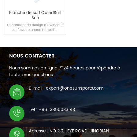
Planche de surf OwindSurf
Sup
Le concept de design d'Owindsurf
est "Sweep ahead full sail".。
NOUS CONTACTER
LIRE LA SUITE
Nous sommes en ligne 7*24 heures pour répondre à
toutes vos questions
E-mail : export@onesunsports.com
Tél : +86 13850033143
Adresse : NO. 30, LEYE ROAD, JINGBIAN