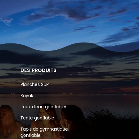
DES PRODUITS
Planches SUP
Kayak
Jeux d'eau gonflables
Tente gonflable
Tapis de gymnastique
gonflable