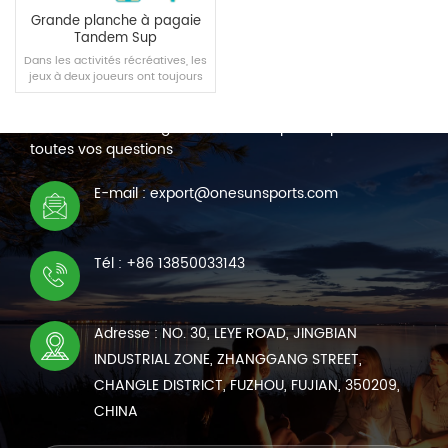
Grande planche à pagaie
Tandem Sup
Dans les activités récréatives, les
jeux à deux joueurs ont toujours
NOUS CONTACTER
été l'un des meilleurs moyens de
s'amuser et de créer des liens,
Nous sommes en ligne 7*24 heures pour répondre à
c'est pourquoi notre équipe a
spécialement créé Supboard
toutes vos questions
pour deux.
LIRE LA SUITE
E-mail : export@onesunsports.com
Tél : +86 13850033143
Adresse : NO. 30, LEYE ROAD, JINGBIAN
INDUSTRIAL ZONE, ZHANGGANG STREET,
CHANGLE DISTRICT, FUZHOU, FUJIAN, 350209,
CHINA