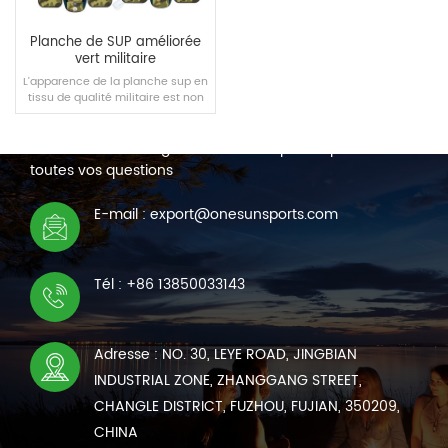
Planche de SUP améliorée
vert militaire
L'apparence de la planche sup en
tissu de qualité militaire est non
NOUS CONTACTER
seulement résistante et durable,
mais également similaire aux
Nous sommes en ligne 7*24 heures pour répondre à
articles militaires en apparence,
ce qui la rend plus cool.
toutes vos questions
LIRE LA SUITE
E-mail : export@onesunsports.com
Tél : +86 13850033143
Adresse : NO. 30, LEYE ROAD, JINGBIAN
INDUSTRIAL ZONE, ZHANGGANG STREET,
CHANGLE DISTRICT, FUZHOU, FUJIAN, 350209,
CHINA