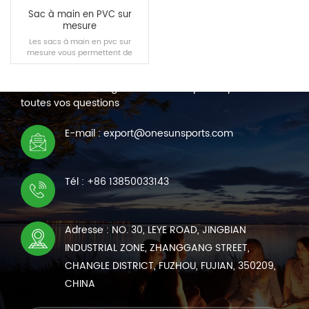
Sac à main en PVC sur
mesure
Les sacs à main en pvc sur
mesure vous permettent de
NOUS CONTACTER
transporter un grand nombre
d'articles en voyage ou en
Nous sommes en ligne 7*24 heures pour répondre à
tournée.
toutes vos questions
LIRE LA SUITE
E-mail : export@onesunsports.com
Tél : +86 13850033143
Adresse : NO. 30, LEYE ROAD, JINGBIAN
INDUSTRIAL ZONE, ZHANGGANG STREET,
CHANGLE DISTRICT, FUZHOU, FUJIAN, 350209,
CHINA