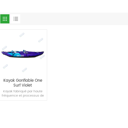
Kayak Gonflable One
Surf Violet
Kayak fabriqué par haute
fréquence et processus de
couture.
LIRE LA SUITE