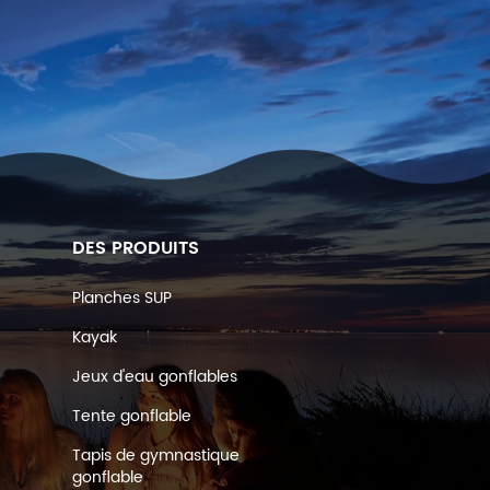
DES PRODUITS
Planches SUP
Kayak
Jeux d'eau gonflables
Tente gonflable
Tapis de gymnastique
gonflable