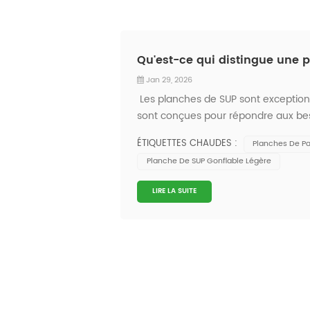
Qu'est-ce qui distingue une 
Jan 29, 2026
Les planches de SUP sont exceptionn
sont conçues pour répondre aux besoi
populaire, avec une croissance annue
ÉTIQUETTES CHAUDES :
Planches De Pa
activité physique...
Planche De SUP Gonflable Légère
LIRE LA SUITE