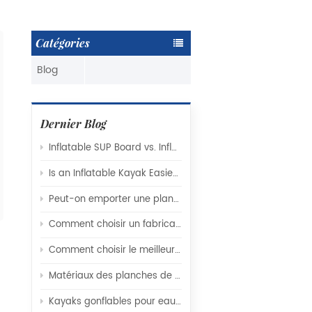
Catégories
Blog
Dernier Blog
Inflatable SUP Board vs. Inflatable Kayak: Which Watercraft Is Right for You?
Is an Inflatable Kayak Easier to Use Than a Hard-Shell Kayak
Peut-on emporter une planche de paddle gonflable en avion ?
Comment choisir un fabricant fiable de planches de SUP gonflables pour votre marque
Comment choisir le meilleur fabricant de kayaks gonflables pour vos besoins
Matériaux des planches de SUP gonflables expliqués : technologie Drop-Stitch, couches de PVC et facteurs influençant réellement les performances
Kayaks gonflables pour eaux vives vs. eaux calmes : Comprendre la conception de la coque et les profils de rocker