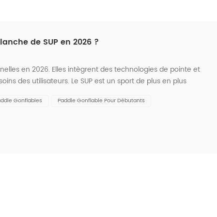
planche de SUP en 2026 ?
elles en 2026. Elles intègrent des technologies de pointe et
ns des utilisateurs. Le SUP est un sport de plus en plus
lle de 10,5 %. Les pratiquants recherchent à la fois une
ddle Gonflables
Paddle Gonflable Pour Débutants