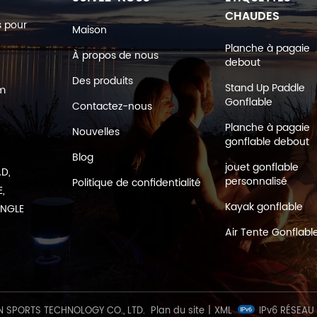
CHAUDES
s pour
Maison
Planche à pagaie
À propos de nous
debout
Des produits
Stand Up Paddle
om
Gonflable
Contactez-nous
Planche à pagaie
Nouvelles
gonflable debout
Blog
jouet gonflable
AD,
personnalisé
Politique de confidentialité
,
Kayak gonflable
ANGLE
Air Tente Gonflabl
 SPORTS TECHNOLOGY CO., LTD.
Plan du site
|
XML
IPv6 RÉSEAU