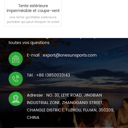
Tente extérieure
imperméable et coupe-vent
en PVC
Une tente gonflable extérieure
portable qui peut bloquer le soleil
NOUS CONTACTER
et pique-niquer pendant le
camping en plein air, et peut
Nous sommes en ligne 7*24 heures pour répondre à
également être utilisée comme
espace de stationnement.
toutes vos questions
LIRE LA SUITE
E-mail : export@onesunsports.com
Tél : +86 13850033143
Adresse : NO. 30, LEYE ROAD, JINGBIAN
INDUSTRIAL ZONE, ZHANGGANG STREET,
CHANGLE DISTRICT, FUZHOU, FUJIAN, 350209,
CHINA