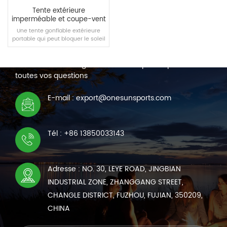
Tente extérieure
imperméable et coupe-vent
en PVC
Une tente gonflable extérieure
portable qui peut bloquer le soleil
NOUS CONTACTER
et pique-niquer pendant le
camping en plein air, et peut
Nous sommes en ligne 7*24 heures pour répondre à
également être utilisée comme
espace de stationnement.
toutes vos questions
LIRE LA SUITE
E-mail : export@onesunsports.com
Tél : +86 13850033143
Adresse : NO. 30, LEYE ROAD, JINGBIAN
INDUSTRIAL ZONE, ZHANGGANG STREET,
CHANGLE DISTRICT, FUZHOU, FUJIAN, 350209,
CHINA