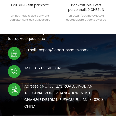
ONESUN Petit packraft
Packraft bleu vert
personnalisé ONESUN
Un petit sac à dos convient
En 2023, l'équipe ONESUN
parfaitement aux utilisateurs
développera et concevra de
NOUS CONTACTER
débutants, avec la portabilité et
manière indépendante une
la flexibilité comme principales
nouvelle version du bateau
Nous sommes en ligne 7*24 heures pour répondre à
caractéristiques.
pneumatique Packraft après avoir
acquis une technologie
toutes vos questions
approfondie pour fabriquer un
kayak gonflable.
LIRE LA SUITE
LIRE LA SUITE
E-mail : export@onesunsports.com
Tél : +86 13850033143
Adresse : NO. 30, LEYE ROAD, JINGBIAN
INDUSTRIAL ZONE, ZHANGGANG STREET,
CHANGLE DISTRICT, FUZHOU, FUJIAN, 350209,
CHINA