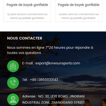
Pagaie de kayak gonflable
Pagaie de kayak gonflable
Quatre avirons conviennent au
Quatre avirons conviennent au
stand up paddle gonflable.
stand up paddle gonflable.
NOUS CONTACTER
LIRE LA SUITE
LIRE LA SUITE
Nous sommes en ligne 7*24 heures pour répondre à
toutes vos questions
E-mail : export@onesunsports.com
Tél : +86 13850033143
Adresse : NO. 30, LEYE ROAD, JINGBIAN
INDUSTRIAL ZONE, ZHANGGANG STREET,