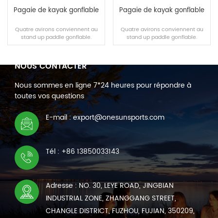
Pagaie de kayak gonflable
Pagaie de kayak gonflable
Quatre avirons conviennent au
Quatre avirons conviennent au
stand up paddle gonflable.
stand up paddle gonflable.
NOUS CONTACTER
Nous sommes en ligne 7*24 heures pour répondre à
LIRE LA SUITE
LIRE LA SUITE
toutes vos questions
E-mail : export@onesunsports.com
Tél : +86 13850033143
Adresse : NO. 30, LEYE ROAD, JINGBIAN
INDUSTRIAL ZONE, ZHANGGANG STREET,
CHANGLE DISTRICT, FUZHOU, FUJIAN, 350209,