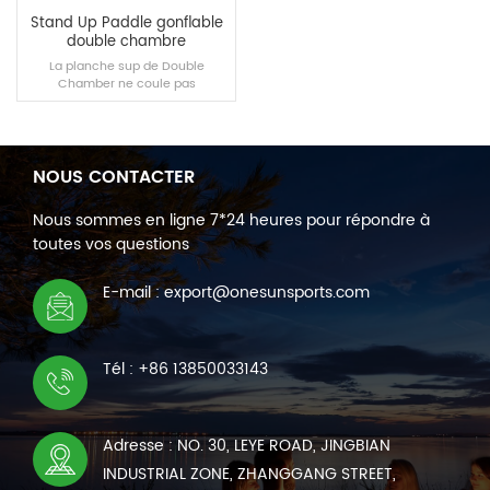
Stand Up Paddle gonflable
double chambre
La planche sup de Double
Chamber ne coule pas
immédiatement lorsque des
fuites d'air se produisent dans
des scénarios d'expérience réels,
et aucun airbag endommagé ne
peut maintenir la suspension.
NOUS CONTACTER
LIRE LA SUITE
Nous sommes en ligne 7*24 heures pour répondre à
toutes vos questions
E-mail : export@onesunsports.com
Tél : +86 13850033143
Adresse : NO. 30, LEYE ROAD, JINGBIAN
INDUSTRIAL ZONE, ZHANGGANG STREET,