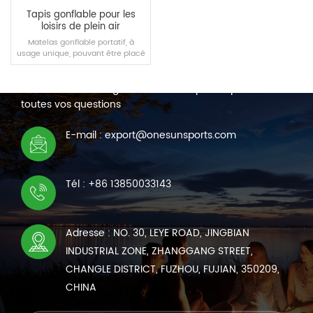
Tapis gonflable pour les
loisirs de plein air
Matelas gonflable portatif, à
usage unique, pouvant être placé
NOUS CONTACTER
sur la banquette arrière d'un gros
véhicule.
Nous sommes en ligne 7*24 heures pour répondre à
toutes vos questions
LIRE LA SUITE
E-mail : export@onesunsports.com
Tél : +86 13850033143
Adresse : NO. 30, LEYE ROAD, JINGBIAN
INDUSTRIAL ZONE, ZHANGGANG STREET,
CHANGLE DISTRICT, FUZHOU, FUJIAN, 350209,
CHINA