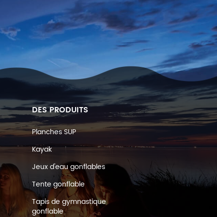
DES PRODUITS
Planches SUP
Kayak
Jeux d'eau gonflables
Tente gonflable
Tapis de gymnastique
gonflable