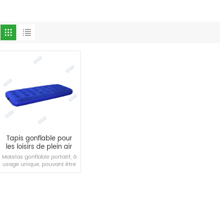
Tapis gonflable pour
les loisirs de plein air
Matelas gonflable portatif, à
usage unique, pouvant être
placé sur la banquette
arrière d'un gros véhicule.
LIRE LA SUITE