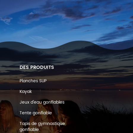
DES PRODUITS
Planches SUP
Kayak
Jeux d'eau gonflables
Tente gonflable
Tapis de gymnastique
gonflable