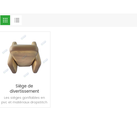
Siège de
divertissement
gonflable
Les sièges gonflables en
pvc et matériaux dropstitch
conviennent aux piscines,
maisons et autres scènes,
vous apportant une
nouvelle expérience
confortable.
LIRE LA SUITE