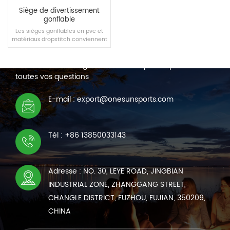
Siège de divertissement
gonflable
Les sièges gonflables en pvc et
matériaux dropstitch conviennent
NOUS CONTACTER
aux piscines, maisons et autres
scènes, vous apportant une
Nous sommes en ligne 7*24 heures pour répondre à
nouvelle expérience confortable.
toutes vos questions
LIRE LA SUITE
E-mail : export@onesunsports.com
Tél : +86 13850033143
Adresse : NO. 30, LEYE ROAD, JINGBIAN
INDUSTRIAL ZONE, ZHANGGANG STREET,
CHANGLE DISTRICT, FUZHOU, FUJIAN, 350209,
CHINA