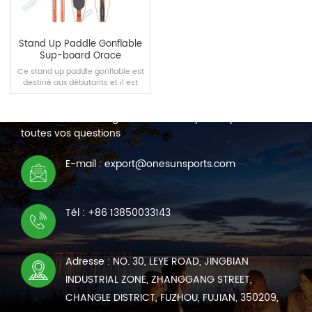
Stand Up Paddle Gonflable
Sup-board Orace
Ce stand up paddle gonflable est
destiné aux débutants et il est
NOUS CONTACTER
spécialement conçu par notre
équipe pour vous qui aimez le
Nous sommes en ligne 7*24 heures pour répondre à
surf aquatique. Apportez-le et
profitez de l'eau avec vos amis.
toutes vos questions
LIRE LA SUITE
E-mail : export@onesunsports.com
Tél : +86 13850033143
Adresse : NO. 30, LEYE ROAD, JINGBIAN
INDUSTRIAL ZONE, ZHANGGANG STREET,
CHANGLE DISTRICT, FUZHOU, FUJIAN, 350209,