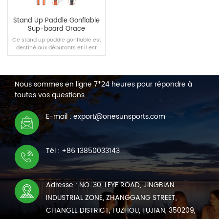
Stand Up Paddle Gonflable
Sup-board Orace
Ce stand up paddle gonflable est
destiné aux débutants et il est
spécialement conçu par notre
NOUS CONTACTER
équipe pour vous qui aimez le
surf aquatique. Apportez-le et
profitez de l'eau avec vos amis.
Nous sommes en ligne 7*24 heures pour répondre à
toutes vos questions
LIRE LA SUITE
E-mail : export@onesunsports.com
Tél : +86 13850033143
Adresse : NO. 30, LEYE ROAD, JINGBIAN
INDUSTRIAL ZONE, ZHANGGANG STREET,
CHANGLE DISTRICT, FUZHOU, FUJIAN, 350209,