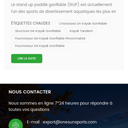
Le stand up paddle gonflable (ISUP) est actuellement
l'un des sports de divertissement aquatiques les plus en
vogue, mais en plus, le sport du kayak est également un
ÉTIQUETTES CHAUDES :
Choisissez Un Kayak Gonflable
bon choix, il peut non seulement glisser sur l'eau, mais
Structure De Kayak Gonflable
Kayak Tandem
également être utilisé par plusieurs personnes, et a une
Fournisseur De Kayak Gonflable Personnalisé
stabilité plus élev...
Fournisseur De Kayak Gonflable
LIRE LA SUITE
NOUS CONTACTER
Nous sommes en ligne 7*24 heures pour répondre à
toutes vos questions
E-mail : export@onesunsports.com