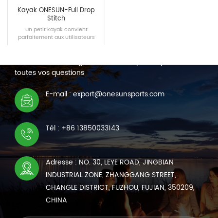
Kayak ONESUN-Full Drop
Stitch
Un petit kayak convient
parfaitement aux utilisateurs
NOUS CONTACTER
débutants, avec la portabilité et
la flexibilité comme principales
Nous sommes en ligne 7*24 heures pour répondre à
caractéristiques.
toutes vos questions
LIRE LA SUITE
E-mail : export@onesunsports.com
Tél : +86 13850033143
Adresse : NO. 30, LEYE ROAD, JINGBIAN
INDUSTRIAL ZONE, ZHANGGANG STREET,
CHANGLE DISTRICT, FUZHOU, FUJIAN, 350209,
CHINA