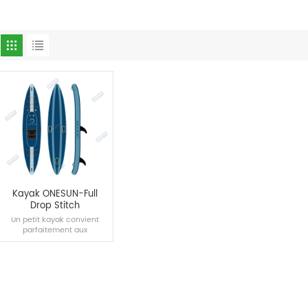
Kayak ONESUN-Full
Drop Stitch
Un petit kayak convient
parfaitement aux
utilisateurs débutants, avec
la portabilité et la flexibilité
comme principales
caractéristiques.
LIRE LA SUITE