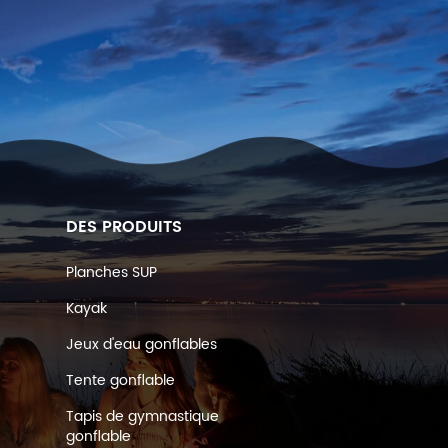
DES PRODUITS
Planches SUP
Kayak
Jeux d'eau gonflables
Tente gonflable
Tapis de gymnastique
gonflable