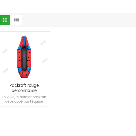
Packraft rouge
personnalisé
En 2023, le dernier packraft
développé par l'équipe
Onesun prend en charge la
personnalisation de masse.
LIRE LA SUITE