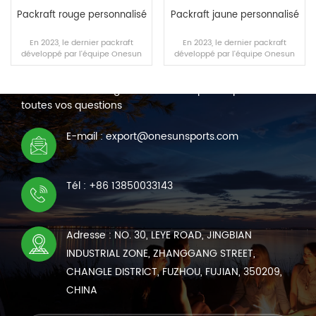
Packraft rouge personnalisé
Packraft jaune personnalisé
En 2023, le dernier packraft
En 2023, le dernier packraft
développé par l'équipe Onesun
développé par l'équipe Onesun
NOUS CONTACTER
prend en charge la
prend en charge la
personnalisation de masse.
personnalisation de masse.
Nous sommes en ligne 7*24 heures pour répondre à
toutes vos questions
LIRE LA SUITE
LIRE LA SUITE
E-mail : export@onesunsports.com
Tél : +86 13850033143
Adresse : NO. 30, LEYE ROAD, JINGBIAN
INDUSTRIAL ZONE, ZHANGGANG STREET,
CHANGLE DISTRICT, FUZHOU, FUJIAN, 350209,
CHINA