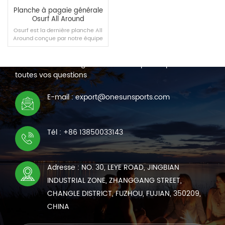
Planche à pagaie générale
Osurf All Around
Osurf est la dernière planche All
Around conçue par notre équipe
NOUS CONTACTER
en 2022.
Nous sommes en ligne 7*24 heures pour répondre à
toutes vos questions
LIRE LA SUITE
E-mail : export@onesunsports.com
Tél : +86 13850033143
Adresse : NO. 30, LEYE ROAD, JINGBIAN
INDUSTRIAL ZONE, ZHANGGANG STREET,
CHANGLE DISTRICT, FUZHOU, FUJIAN, 350209,
CHINA